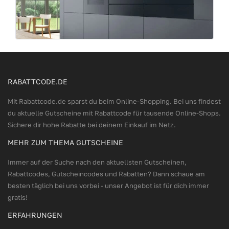
RABATTCODE.DE
Mit Rabattcode.de sparst du beim Online-Shopping. Bei uns findest
du aktuelle Gutscheine mit Rabattcode für tausende Online-Shops.
Sichere dir hohe Rabatte bei deinem Einkauf im Netz.
MEHR ZUM THEMA GUTSCHEINE
Immer auf der Suche nach den aktuellsten Gutscheinen,
Rabattcodes, Gutscheincodes und Rabatten? Dann schaue am
besten täglich bei uns vorbei - unser Angebot ist für dich immer
gratis!
ERFAHRUNGEN