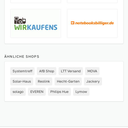
ÄHNLICHE SHOPS
Systemtreff
AfB Shop
LTT Versand
MOVA
Solar-Haus
Reolink
Hecht-Garten
Jackery
solago
EVEREN
Philips Hue
Lymow