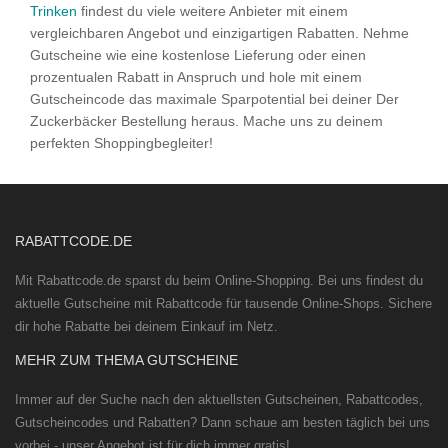
Trinken
findest du viele weitere Anbieter mit einem
vergleichbaren Angebot und einzigartigen Rabatten. Nehme
Gutscheine wie eine kostenlose Lieferung oder einen
prozentualen Rabatt in Anspruch und hole mit einem
Gutscheincode das maximale Sparpotential bei deiner Der
Zuckerbäcker Bestellung heraus. Mache uns zu deinem
perfekten Shoppingbegleiter!
RABATTCODE.DE
Mit Rabattcode.de sparst du beim Online-Shopping. Bei uns findest du
aktuelle Gutscheine mit Rabattcode für tausende Online-Shops. Sichere
dir hohe Rabatte bei deinem Einkauf im Netz.
MEHR ZUM THEMA GUTSCHEINE
Immer auf der Suche nach den aktuellsten Gutscheinen, Rabattcodes,
Gutscheincodes und Rabatten? Dann schaue am besten täglich bei uns
vorbei - unser Angebot ist für dich immer gratis!