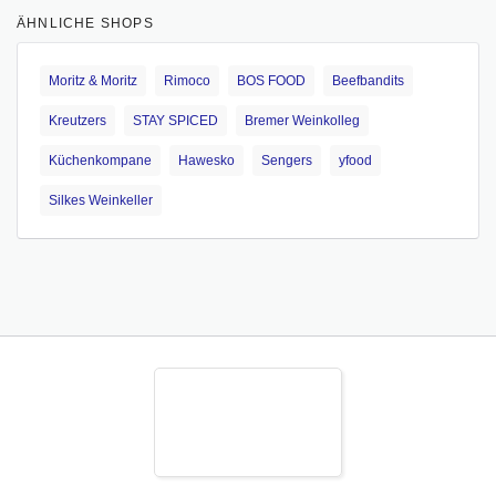
ÄHNLICHE SHOPS
Moritz & Moritz
Rimoco
BOS FOOD
Beefbandits
Kreutzers
STAY SPICED
Bremer Weinkolleg
Küchenkompane
Hawesko
Sengers
yfood
Silkes Weinkeller