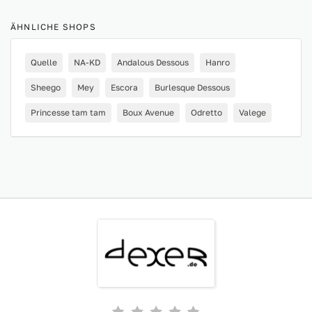
ÄHNLICHE SHOPS
Quelle
NA-KD
Andalous Dessous
Hanro
Sheego
Mey
Escora
Burlesque Dessous
Princesse tam tam
Boux Avenue
Odretto
Valege