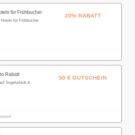
tels für Frühbucher
20% RABATT
 Hotels für Frühbucher
Gutschein einlösen
ro Rabatt
50 € GUTSCHEIN
auf Segelurlaub &
Gutschein einlösen
ellwert
t
40% RABATT
 Buchungen in Barcelo