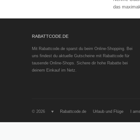
RABATTCODE.DE
Mit Rabattcode.de sparst du beim Online-Shopping. Bei
uns findest du aktuelle Gutscheine mit Rabattcode für
tausende Online-Shops. Sichere dir hohe Rabatte bei
deinem Einkauf im Netz.
© 2026 ♥
Rabattcode.de
Urlaub und Flüge
I am