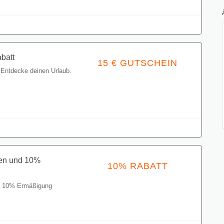
batt
15 € GUTSCHEIN
 Entdecke deinen Urlaub.
Gutschein einlösen
gen und 10%
10% RABATT
d 10% Ermäßigung
Gutschein einlösen