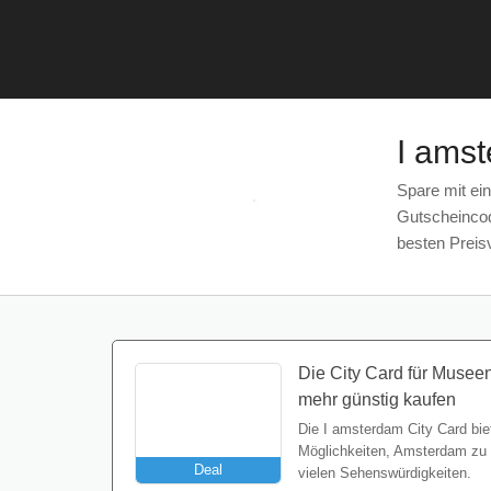
I ams
Spare mit ein
Gutscheincod
besten Preis
Die City Card für Musee
mehr günstig kaufen
Die I amsterdam City Card biet
Möglichkeiten, Amsterdam zu e
Deal
vielen Sehenswürdigkeiten.