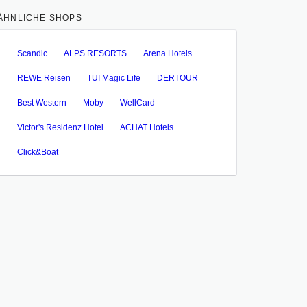
ÄHNLICHE SHOPS
Scandic
ALPS RESORTS
Arena Hotels
REWE Reisen
TUI Magic Life
DERTOUR
Best Western
Moby
WellCard
Victor's Residenz Hotel
ACHAT Hotels
Click&Boat