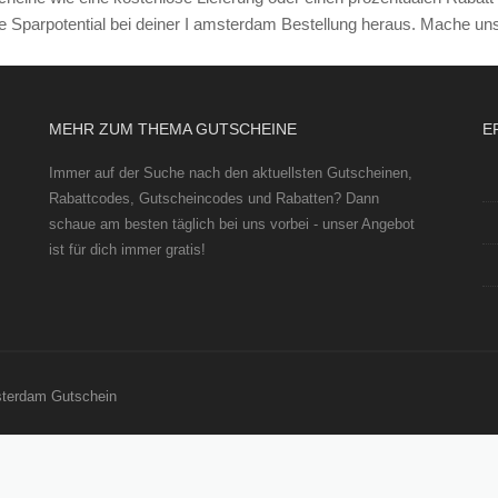
MEHR ZUM THEMA GUTSCHEINE
E
Immer auf der Suche nach den aktuellsten Gutscheinen,
Rabattcodes, Gutscheincodes und Rabatten? Dann
schaue am besten täglich bei uns vorbei - unser Angebot
ist für dich immer gratis!
sterdam Gutschein