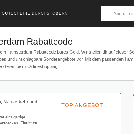
GUTSCHEINE DURCHSTÖBERN
terdam Rabattcode
em I amsterdam Rabattcode bares Geld. Wir stellen dir auf dieser Sei
es und unschlagbare Sonderangebote vor. Mit dem passenden I amst
vorteilen beim Onlineshopping.
n, Nahverkehr und
TOP ANGEBOT
et einzigartige
Gutschein einlösen
ntdecken. Eintritt zu