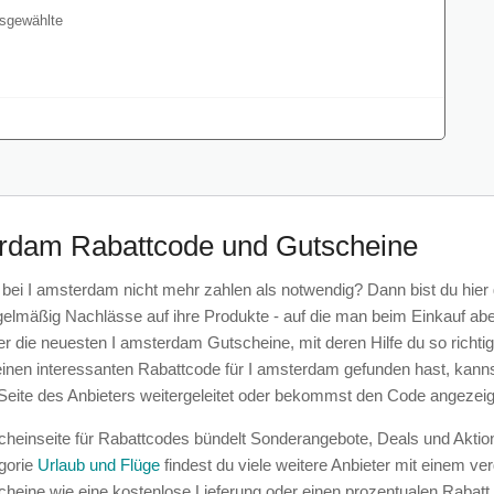
erdam Rabattcode und Gutscheine
bei I amsterdam nicht mehr zahlen als notwendig? Dann bist du hier 
lmäßig Nachlässe auf ihre Produkte - auf die man beim Einkauf aber e
er die neuesten I amsterdam Gutscheine, mit deren Hilfe du so rich
einen interessanten Rabattcode für I amsterdam gefunden hast, kanns
 Seite des Anbieters weitergeleitet oder bekommst den Code angezeig
heinseite für Rabattcodes bündelt Sonderangebote, Deals und Aktion
gorie
Urlaub und Flüge
findest du viele weitere Anbieter mit einem ve
eine wie eine kostenlose Lieferung oder einen prozentualen Rabatt
 Sparpotential bei deiner I amsterdam Bestellung heraus. Mache uns