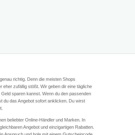
genau richtig. Denn die meisten Shops
her zufällig stößt. Wir geben dir eine tägliche
tig Geld sparen kannst. Wenn du den passenden
t du das Angebot sofort anklicken. Du wirst
t.
en beliebter Online-Händler und Marken. In
rgleichbaren Angebot und einzigartigen Rabatten.
 in Anspruch und hole mit einem Gutscheincode
 zu deinem perfekten Shoppingbegleiter!