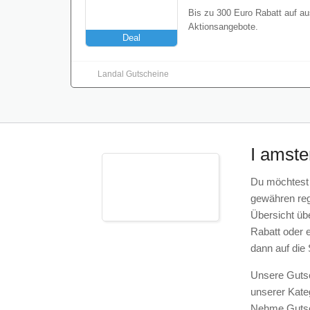
Landal Gutscheine
I amst
Du möchtest 
gewähren rege
Übersicht üb
Rabatt oder 
dann auf die
Unsere Gutsc
unserer Kate
Nehme Gutsch
das maximale