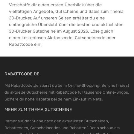
Verschaffe dir einen ersten Überblick über die
vielfältigen Angebote, Gutscheine und Sales zum Thema
3D-Drucker. Auf unseren Seiten erhältst du eine
umfangreiche Übersicht über die besten und aktuellsten
3D-Drucker Gutscheine im August 2026. Löse gleich
einen kostenlosen Aktionscode, Gutscheincode oder
Rabattcode ein.
RABATTCODE.DE
Mit Rabattcode.de sparst du beim Online-Shopping. Bei uns findest
du aktuelle Gutscheine mit Rabattcode für tausende Online-Shops.
Sichere dir hohe Rabatte bei deinem Einkauf im Netz.
MEHR ZUM THEMA GUTSCHEINE
Immer auf der Suche nach den aktuellsten Gutscheinen,
Rabattcodes, Gutscheincodes und Rabatten? Dann schaue am