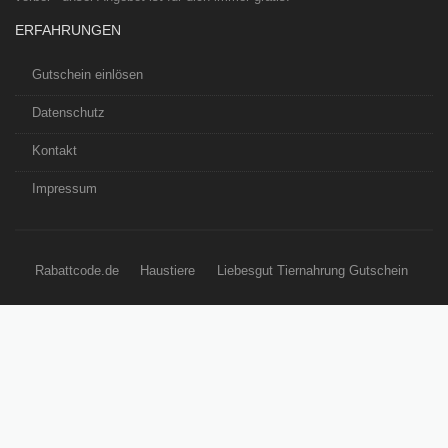
ERFAHRUNGEN
Gutschein einlösen
Datenschutz
Kontakt
Impressum
Rabattcode.de
Haustiere
Liebesgut Tiernahrung Gutschein