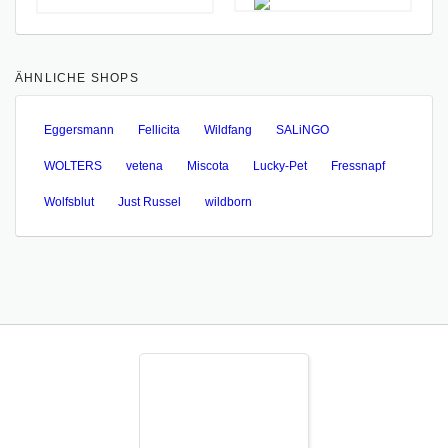
ÄHNLICHE SHOPS
Eggersmann
Fellicita
Wildfang
SALiNGO
WOLTERS
vetena
Miscota
Lucky-Pet
Fressnapf
Wolfsblut
Just Russel
wildborn