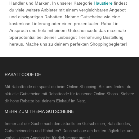
Händler und Marken. In unserer Kategorie
Haustiere
findest
du viele weitere Anbieter mit einem vergleichbaren Angebot
und einzigartigen Rabatten. Nehme Gutscheine wie eine
kostenlose Lieferung oder einen prozentualen Rabatt in
Anspruch und hole mit einem Gutscheincode das maximale
Sparpotential bei deiner Liebesgut Tiernahrung Bestellung
heraus. Mache uns zu deinem perfekten Shoppingbegleiter!
RABATTCODE.DE
Mit Rabattcode.de sparst du beim Online-Shopping. Bei uns findest du
aktuelle Gutscheine mit Rabattcode für tausende Online-Shops. Sichere
dir hohe Rabatte bei deinem Einkauf im Netz.
MEHR ZUM THEMA GUTSCHEINE
Immer auf der Suche nach den aktuellsten Gutscheinen, Rabattcodes,
Gutscheincodes und Rabatten? Dann schaue am besten täglich bei uns
vorbei - unser Angebot ist für dich immer gratis!