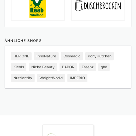
ÄHNLICHE SHOPS
HER ONE
InnoNature
Cosmadic
PonyHütchen
Kiehls
Niche Beauty
BABOR
Essenz
ghd
Nutrientify
WeightWorld
IMPERIO