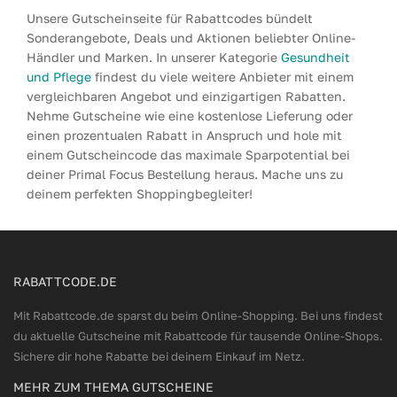
Unsere Gutscheinseite für Rabattcodes bündelt
Sonderangebote, Deals und Aktionen beliebter Online-
Händler und Marken. In unserer Kategorie
Gesundheit
und Pflege
findest du viele weitere Anbieter mit einem
vergleichbaren Angebot und einzigartigen Rabatten.
Nehme Gutscheine wie eine kostenlose Lieferung oder
einen prozentualen Rabatt in Anspruch und hole mit
einem Gutscheincode das maximale Sparpotential bei
deiner Primal Focus Bestellung heraus. Mache uns zu
deinem perfekten Shoppingbegleiter!
RABATTCODE.DE
Mit Rabattcode.de sparst du beim Online-Shopping. Bei uns findest
du aktuelle Gutscheine mit Rabattcode für tausende Online-Shops.
Sichere dir hohe Rabatte bei deinem Einkauf im Netz.
MEHR ZUM THEMA GUTSCHEINE