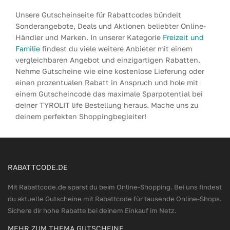
Unsere Gutscheinseite für Rabattcodes bündelt
Sonderangebote, Deals und Aktionen beliebter Online-
Händler und Marken. In unserer Kategorie
Freizeit und
Familie
findest du viele weitere Anbieter mit einem
vergleichbaren Angebot und einzigartigen Rabatten.
Nehme Gutscheine wie eine kostenlose Lieferung oder
einen prozentualen Rabatt in Anspruch und hole mit
einem Gutscheincode das maximale Sparpotential bei
deiner TYROLIT life Bestellung heraus. Mache uns zu
deinem perfekten Shoppingbegleiter!
RABATTCODE.DE
Mit Rabattcode.de sparst du beim Online-Shopping. Bei uns findest
du aktuelle Gutscheine mit Rabattcode für tausende Online-Shops.
Sichere dir hohe Rabatte bei deinem Einkauf im Netz.
MEHR ZUM THEMA GUTSCHEINE