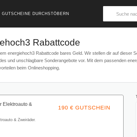
GUTSCHEINE DURCHSTÖBERN
iehoch3 Rabattcode
em energiehoch3 Rabattcode bares Geld. Wir stellen dir auf dieser Se
es und unschlagbare Sonderangebote vor. Mit dem passenden energi
vorteilen beim Onlineshopping.
 Elektroauto &
190 € GUTSCHEIN
troauto & Zweiräder.
Gutschein einlösen