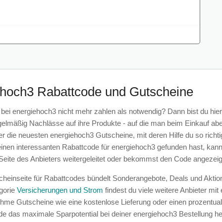
ehoch3 Rabattcode und Gutscheine
bei energiehoch3 nicht mehr zahlen als notwendig? Dann bist du hier
lmäßig Nachlässe auf ihre Produkte - auf die man beim Einkauf aber e
er die neuesten energiehoch3 Gutscheine, mit deren Hilfe du so ric
einen interessanten Rabattcode für energiehoch3 gefunden hast, kanns
 Seite des Anbieters weitergeleitet oder bekommst den Code angezeig
heinseite für Rabattcodes bündelt Sonderangebote, Deals und Aktion
gorie
Versicherungen und Strom
findest du viele weitere Anbieter mi
hme Gutscheine wie eine kostenlose Lieferung oder einen prozentual
e das maximale Sparpotential bei deiner energiehoch3 Bestellung h