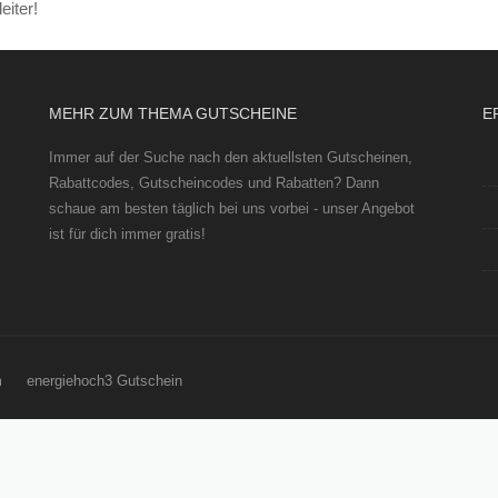
eiter!
MEHR ZUM THEMA GUTSCHEINE
E
Immer auf der Suche nach den aktuellsten Gutscheinen,
Rabattcodes, Gutscheincodes und Rabatten? Dann
schaue am besten täglich bei uns vorbei - unser Angebot
ist für dich immer gratis!
m
energiehoch3 Gutschein