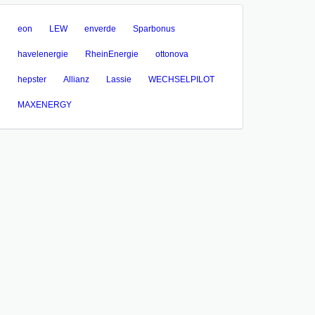
eon
LEW
enverde
Sparbonus
havelenergie
RheinEnergie
ottonova
hepster
Allianz
Lassie
WECHSELPILOT
MAXENERGY