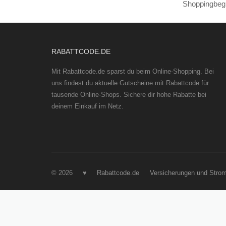
Shoppingbegl
RABATTCODE.DE
Mit Rabattcode.de sparst du beim Online-Shopping. Bei
uns findest du aktuelle Gutscheine mit Rabattcode für
tausende Online-Shops. Sichere dir hohe Rabatte bei
deinem Einkauf im Netz.
© 2026 ♥
Rabattcode.de
Versicherungen und Stro