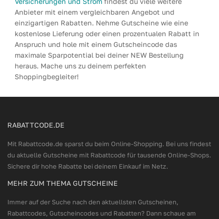
Versicherungen und Strom
findest du viele weitere
Anbieter mit einem vergleichbaren Angebot und
einzigartigen Rabatten. Nehme Gutscheine wie eine
kostenlose Lieferung oder einen prozentualen Rabatt in
Anspruch und hole mit einem Gutscheincode das
maximale Sparpotential bei deiner NEW Bestellung
heraus. Mache uns zu deinem perfekten
Shoppingbegleiter!
RABATTCODE.DE
Mit Rabattcode.de sparst du beim Online-Shopping. Bei uns findest
du aktuelle Gutscheine mit Rabattcode für tausende Online-Shops.
Sichere dir hohe Rabatte bei deinem Einkauf im Netz.
MEHR ZUM THEMA GUTSCHEINE
Immer auf der Suche nach den aktuellsten Gutscheinen,
Rabattcodes, Gutscheincodes und Rabatten? Dann schaue am