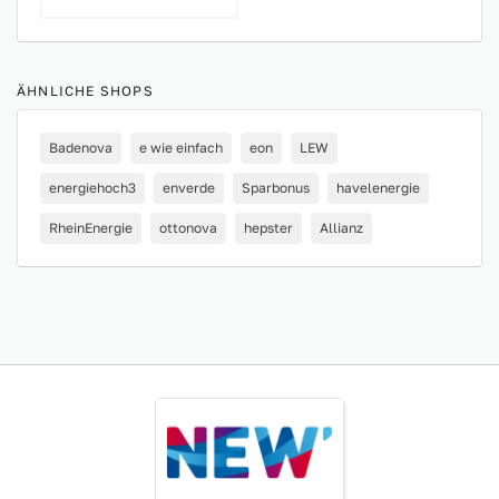
ÄHNLICHE SHOPS
Badenova
e wie einfach
eon
LEW
energiehoch3
enverde
Sparbonus
havelenergie
RheinEnergie
ottonova
hepster
Allianz