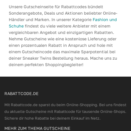
Unsere Gutscheinseite für Rabattcodes bündelt
Sonderangebote, Deals und Aktionen beliebter Online-
Händler und Marken. In unserer Kategorie
Fashion und
Schuhe
findest du viele weitere Anbieter mit einem
vergleichbaren Angebot und einzigartigen Rabatten.
Nehme Gutscheine wie eine kostenlose Lieferung oder
einen prozentualen Rabatt in Anspruch und hole mit
einem Gutscheincode das maximale Sparpotential bei
deiner Sneaker Twins Bestellung heraus. Mache uns zu
deinem perfekten Shoppingbegleiter!
RABATTCODE.DE
Mit Rabattcode.de sparst du beim Online-Shopping. Bei uns findest
du aktuelle Gutscheine mit Rabattcode für tausende Online-Shops.
Sichere dir hohe Rabatte bei deinem Einkauf im Netz.
MEHR ZUM THEMA GUTSCHEINE