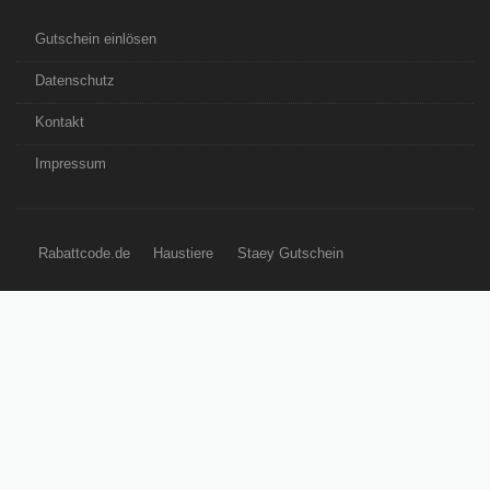
Gutschein einlösen
Datenschutz
Kontakt
Impressum
Rabattcode.de
Haustiere
Staey Gutschein