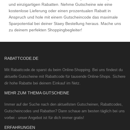
und einzigartigen Rabatten. Nehme Gutscheine wie eine
kostenlose Lieferung oder einen prozentualen Rabatt in
Anspruch und hole mit einem Gutscheincode das maximale
Sparpotential bei deiner Staey Bestellung heraus. Mache uns
zu deinem perfekten Shoppingbegleiter!
RABATTCODE.DE
Mit Rabattcode.de sparst du beim Online-Shopping. Bei uns findest du
aktuelle Gutscheine mit Rabattcode für tausende Online-Shops. Sichere
dir hohe Rabatte bei deinem Einkauf im Netz.
MEHR ZUM THEMA GUTSCHEINE
Immer auf der Suche nach den aktuellsten Gutscheinen, Rabattcodes,
Gutscheincodes und Rabatten? Dann schaue am besten täglich bei uns
vorbei - unser Angebot ist für dich immer gratis!
ERFAHRUNGEN