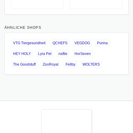
ÄHNLICHE SHOPS
VTG Tiergesundheit
QCHEFS
VEGDOG
Purina
HEY HOLY
Lyra Pet
naftie
HorSeven
The Goodstuff
ZooRoyal
Fellby
WOLTERS